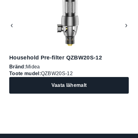
Household Pre-filter QZBW20S-12
Bränd:
Midea
B
Toote mudel:
QZBW20S-12
T
Vaata lähemalt