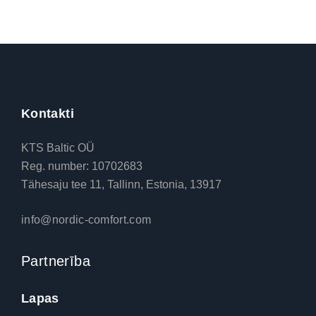
Kontakti
KTS Baltic OÜ
Reg. number: 10702683
Tähesaju tee 11, Tallinn, Estonia, 13917
info@nordic-comfort.com
Partnerība
Lapas