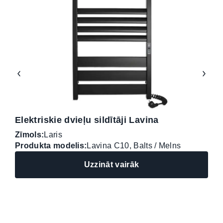
Elektriskie dvieļu sildītāji Lavina
E
Zīmols:
Laris
Z
Produkta modelis:
Lavina C10, Balts / Melns
P
Uzzināt vairāk