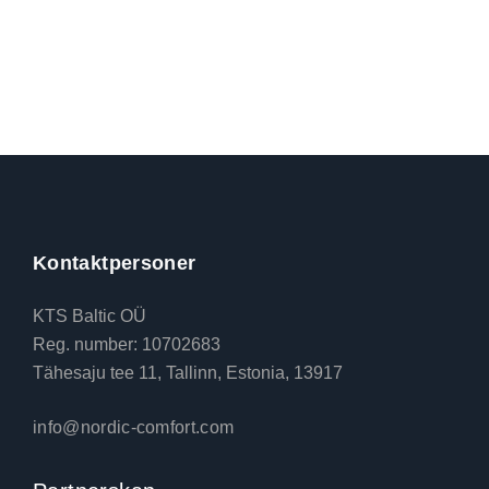
Kontaktpersoner
KTS Baltic OÜ
Reg. number: 10702683
Tähesaju tee 11, Tallinn, Estonia, 13917
info@nordic-comfort.com