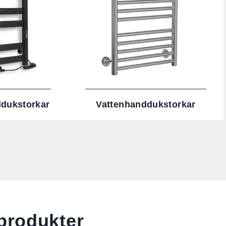
ddukstorkar
Vattenhanddukstorkar
rodukter