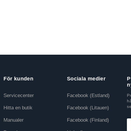
För kunden
Sociala medier
P
n
Servicecenter
Facebook (Estland)
P
hå
s
Hitta en butik
Facebook (Litauen)
Manualer
Facebook (Finland)