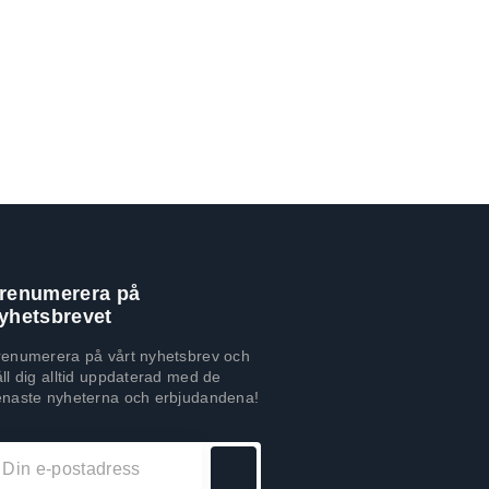
renumerera på
yhetsbrevet
renumerera på vårt nyhetsbrev och
ll dig alltid uppdaterad med de
enaste nyheterna och erbjudandena!