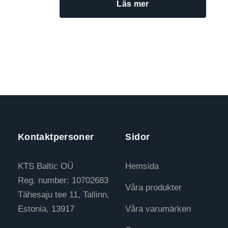
Läs mer
Kontaktpersoner
Sidor
KTS Baltic OÜ
Hemsida
Reg. number: 10702683
Våra produkter
Tähesaju tee 11, Tallinn,
Estonia, 13917
Våra varumärken